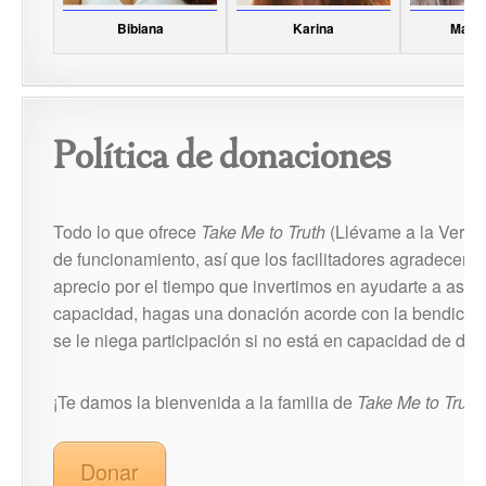
Bibiana
Karina
María
Política de donaciones
Todo lo que ofrece
Take Me to Truth
(Llévame a la Verdad
de funcionamiento, así que los facilitadores agradecemo
aprecio por el tiempo que invertimos en ayudarte a asim
capacidad, hagas una donación acorde con la bendición q
se le niega participación si no está en capacidad de don
¡Te damos la bienvenida a la familia de
Take Me to Truth
Donar