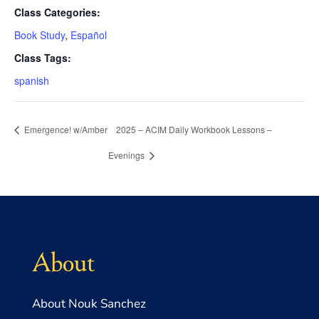
Class Categories:
Book Study
,
Español
Class Tags:
spanish
Emergence! w/Amber
2025 – ACIM Daily Workbook Lessons –
Evenings
About
About Nouk Sanchez